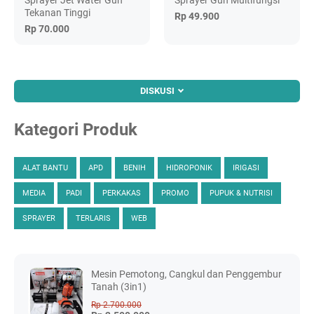
Sprayer Jet Water Gun
Sprayer Gun Multifungsi
Tekanan Tinggi
Rp 49.900
Rp 70.000
DISKUSI
Kategori Produk
ALAT BANTU
APD
BENIH
HIDROPONIK
IRIGASI
MEDIA
PADI
PERKAKAS
PROMO
PUPUK & NUTRISI
SPRAYER
TERLARIS
WEB
Mesin Pemotong, Cangkul dan Penggembur
Tanah (3in1)
Rp 2.700.000