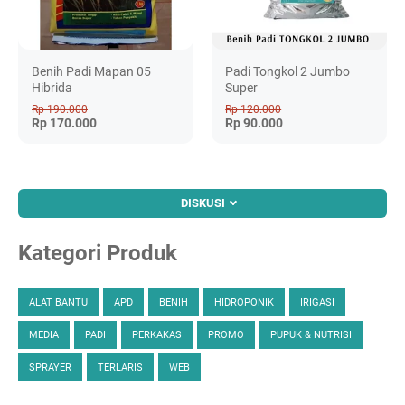
Benih Padi Mapan 05
Padi Tongkol 2 Jumbo
Hibrida
Super
Rp 190.000
Rp 120.000
Rp 170.000
Rp 90.000
DISKUSI
Kategori Produk
ALAT BANTU
APD
BENIH
HIDROPONIK
IRIGASI
MEDIA
PADI
PERKAKAS
PROMO
PUPUK & NUTRISI
SPRAYER
TERLARIS
WEB