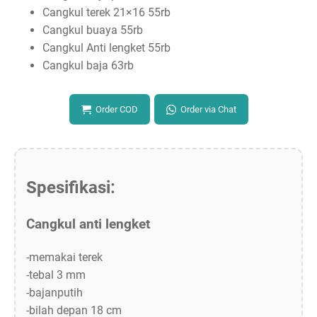
Cangkul terek 21×16 55rb
Cangkul buaya 55rb
Cangkul Anti lengket 55rb
Cangkul baja 63rb
Order COD
Order via Chat
Spesifikasi:
Cangkul anti lengket
-memakai terek
-tebal 3 mm
-bajanputih
-bilah depan 18 cm