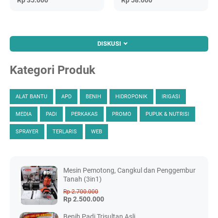
Rp 35.000
Rp 58.000
DISKUSI
Kategori Produk
ALAT BANTU
APD
BENIH
HIDROPONIK
IRIGASI
MEDIA
PADI
PERKAKAS
PROMO
PUPUK & NUTRISI
SPRAYER
TERLARIS
WEB
Mesin Pemotong, Cangkul dan Penggembur
Tanah (3in1)
Rp 2.700.000
Rp 2.500.000
Benih Padi Trisultan Asli